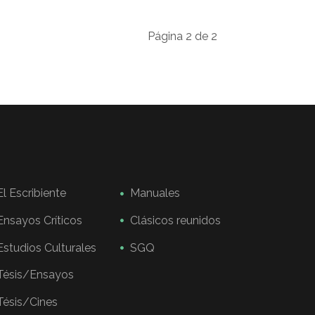
Página 2 de 2
El Escribiente
Manuales
Ensayos Críticos
Clásicos reunidos
Estudios Culturales
SGQ
Tésis/Ensayos
Tésis/Cines