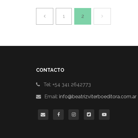
Previa
Próxima
1
2
CONTACTO
Tel: +54 341 2642773
Email:
info@beatrizviterboeditora.com.ar