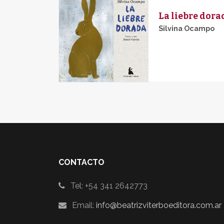
La liebre dora
Silvina Ocampo
CONTACTO
Tel: +54 341 2642773
Email:
info@beatrizviterboeditora.com.ar