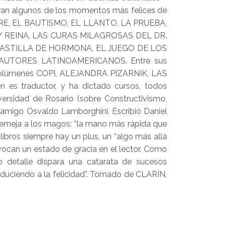
tran algunos de los momentos más felices de
 LIEBRE, EL BAUTISMO, EL LLANTO, LA PRUEBA,
 REINA, LAS CURAS MILAGROSAS DEL DR.
 PASTILLA DE HORMONA, EL JUEGO DE LOS
AUTORES LATINOAMERICANOS. Entre sus
os volúmenes COPI, ALEJANDRA PIZARNIK, LAS
én es traductor, y ha dictado cursos, todos
versidad de Rosario (sobre Constructivismo,
 amigo Osvaldo Lamborghini. Escribió Daniel
 asemeja a los magos: “la mano más rápida que
 libros siempre hay un plus, un “algo más allá
ovocan un estado de gracia en el lector. Como
o detalle dispara una catarata de sucesos
nduciendo a la felicidad”. Tomado de CLARÍN,