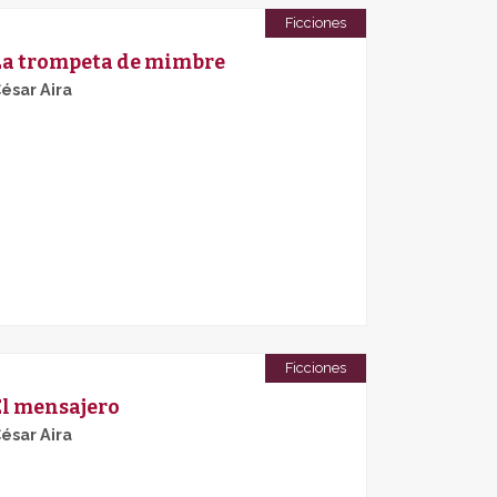
Ficciones
La trompeta de mimbre
ésar Aira
Ficciones
El mensajero
ésar Aira