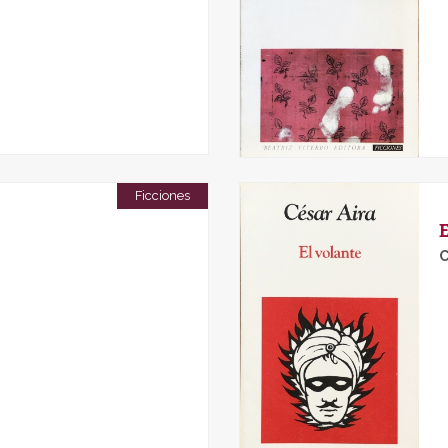
Ficciones
C