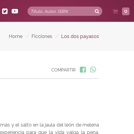
0
Home
/
Ficciones
/
Los dos payasos
COMPARTIR
s más y el salto en la jaula del león de melena
xperiencia para que la vida valga la pena.