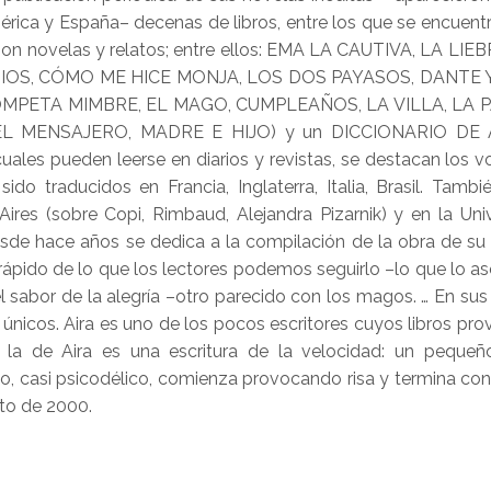
érica y España– decenas de libros, entre los que se encuen
, son novelas y relatos; entre ellos: EMA LA CAUTIVA, LA
IOS, CÓMO ME HICE MONJA, LOS DOS PAYASOS, DANTE Y
ROMPETA MIMBRE, EL MAGO, CUMPLEAÑOS, LA VILLA, LA
L MENSAJERO, MADRE E HIJO) y un DICCIONARIO DE 
cuales pueden leerse en diarios y revistas, se destacan l
 traducidos en Francia, Inglaterra, Italia, Brasil. Tambi
res (sobre Copi, Rimbaud, Alejandra Pizarnik) y en la Uni
Desde hace años se dedica a la compilación de la obra de su
s rápido de lo que los lectores podemos seguirlo –lo que lo
el sabor de la alegría –otro parecido con los magos. … En sus
 únicos. Aira es uno de los pocos escritores cuyos libros pr
n la de Aira es una escritura de la velocidad: un pequeñ
go, casi psicodélico, comienza provocando risa y termina co
o de 2000.