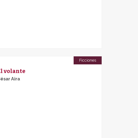
Ficciones
El volante
ésar Aira