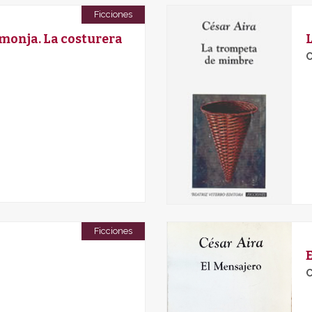
Ficciones
monja. La costurera
C
Ficciones
C