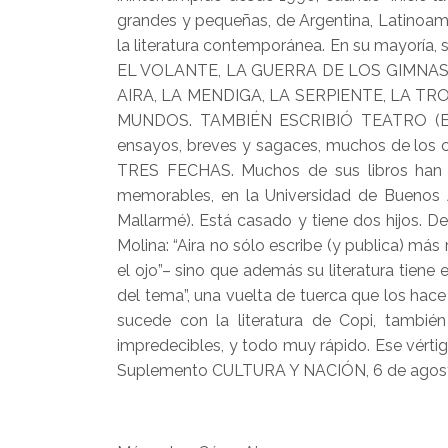
grandes y pequeñas, de Argentina, Latinoam
la literatura contemporánea. En su mayoría
EL VOLANTE, LA GUERRA DE LOS GIMNAS
AIRA, LA MENDIGA, LA SERPIENTE, LA T
MUNDOS. TAMBIÉN ESCRIBIÓ TEATRO (E
ensayos, breves y sagaces, muchos de los 
TRES FECHAS. Muchos de sus libros han sido
memorables, en la Universidad de Buenos Ai
Mallarmé). Está casado y tiene dos hijos. 
Molina: “Aira no sólo escribe (y publica) má
el ojo”– sino que además su literatura tiene 
del tema”, una vuelta de tuerca que los hace
sucede con la literatura de Copi, tambié
impredecibles, y todo muy rápido. Ese vérti
Suplemento CULTURA Y NACIÓN, 6 de agost