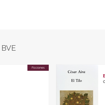
n BVE
Ficciones
E
C